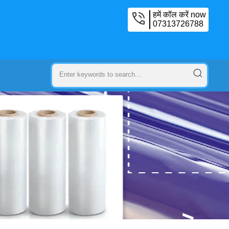
हमें कॉल करें now
07313726788