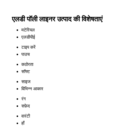
एलडी पॉली लाइनर उत्पाद की विशेषताएं
मटेरियल
एलडीपीई
टाइप करें
पाउच
कठोरता
सॉफ्ट
साइज
विभिन्न आकार
रंग
सफ़ेद
वारंटी
हाँ