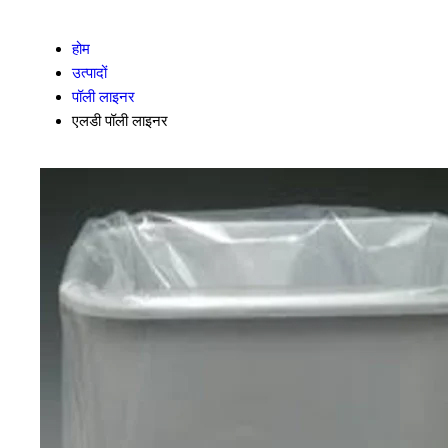
होम
उत्पादों
पॉली लाइनर
एलडी पॉली लाइनर